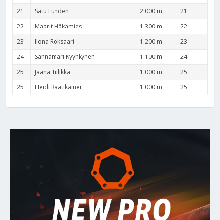
21
Satu Lunden
2.000 m
21
22
Maarit Häkämies
1.300 m
22
23
Ilona Roksaari
1.200 m
23
24
Sannamari Kyyhkynen
1.100 m
24
25
Jaana Tiilikka
1.000 m
25
25
Heidi Raatikainen
1.000 m
25