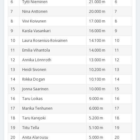
6
Tytti Nieminen
21.000 m
6
7
Nina Anttonen
20.000 m
7
8
Viivi Koivunen
17.000 m
8
9
Kaisla Vasankari
16.000 m
9
10
Laura Rosenius-Roivainen
14.100 m
10
11
Emilia Vihantola
14.000 m
11
12
Annika Lönnroth
13.000 m
12
13
Heidi Sivonen
10.200 m
13
14
Riikka Dogan
10.100 m
14
15
Jonna Saarinen
10.000 m
15
16
Taru Loikas
9.000 m
16
17
Marika Tenhunen
6.000 m
17
18
Taru Karejoki
5.200 m
18
19
Tiitu Tella
5.100 m
19
20
Anita Alarousu
5.000 m
20