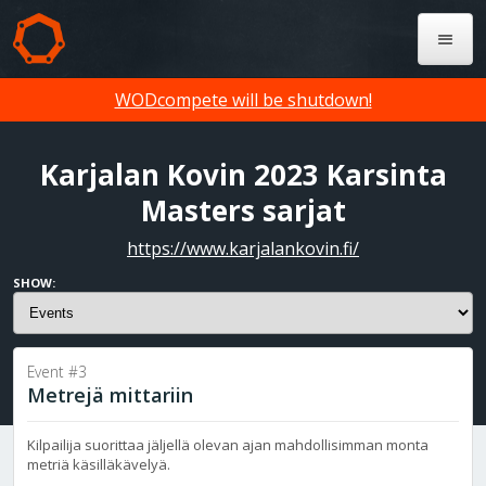
WODcompete will be shutdown!
Karjalan Kovin 2023 Karsinta
Masters sarjat
https://www.karjalankovin.fi/
SHOW:
Event #3
Metrejä mittariin
Kilpailija suorittaa jäljellä olevan ajan mahdollisimman monta
metriä käsilläkävelyä.