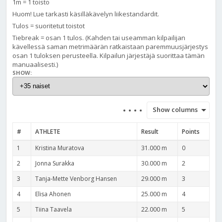
1m = 1 toisto
Huom! Lue tarkasti käsilläkävelyn liikestandardit.
Tulos = suoritetut toistot
Tiebreak = osan 1 tulos. (Kahden tai useamman kilpailijan
kävellessä saman metrimäärän ratkaistaan paremmuusjärjestys
osan 1 tuloksen perusteella. Kilpailun järjestäjä suorittaa tämän
manuaalisesti.)
SHOW:
Show columns
#
ATHLETE
Result
Points
1
Kristina Muratova
31.000 m
0
2
Jonna Surakka
30.000 m
2
3
Tanja-Mette Venborg Hansen
29.000 m
3
4
Elisa Ahonen
25.000 m
4
5
Tiina Taavela
22.000 m
5