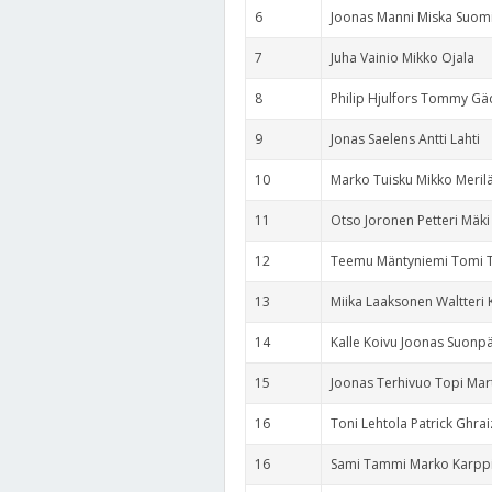
6
Joonas Manni Miska Suom
7
Juha Vainio Mikko Ojala
8
Philip Hjulfors Tommy G
9
Jonas Saelens Antti Lahti
10
Marko Tuisku Mikko Meril
11
Otso Joronen Petteri Mäki
12
Teemu Mäntyniemi Tomi T
13
Miika Laaksonen Waltteri
14
Kalle Koivu Joonas Suonp
15
Joonas Terhivuo Topi Mar
16
Toni Lehtola Patrick Ghrai
16
Sami Tammi Marko Karpp