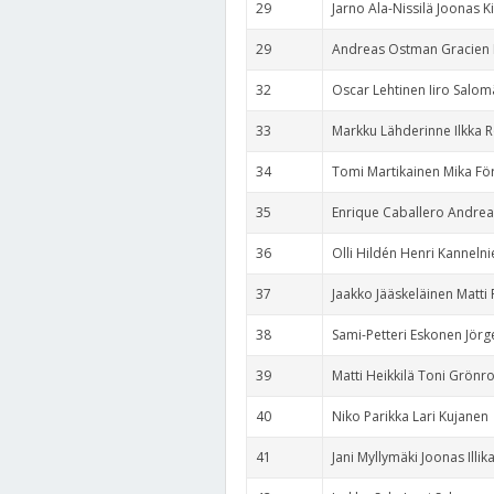
29
Jarno Ala-Nissilä Joonas K
29
Andreas Ostman Gracien
32
Oscar Lehtinen Iiro Salom
33
Markku Lähderinne Ilkka 
34
Tomi Martikainen Mika Fö
35
Enrique Caballero Andrea
36
Olli Hildén Henri Kanneln
37
Jaakko Jääskeläinen Matt
38
Sami-Petteri Eskonen Jörg
39
Matti Heikkilä Toni Grönr
40
Niko Parikka Lari Kujanen
41
Jani Myllymäki Joonas Illik