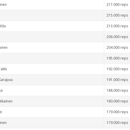
inen
217.000 reps
215.000 reps
ädda
213.000 reps
206.000 reps
äinen
204.000 reps
195.000 reps
akki
192.000 reps
 Karapuu
191.000 reps
ää
188.000 reps
tikainen
180.000 reps
zi
179.000 reps
inen
179.000 reps