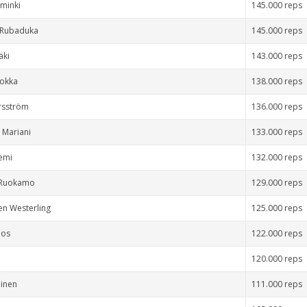
iminki
145.000 reps
 Rubaduka
145.000 reps
äki
143.000 reps
Rokka
138.000 reps
rsström
136.000 reps
 Mariani
133.000 reps
iemi
132.000 reps
i Ruokamo
129.000 reps
en Westerling
125.000 reps
oos
122.000 reps
120.000 reps
ainen
111.000 reps