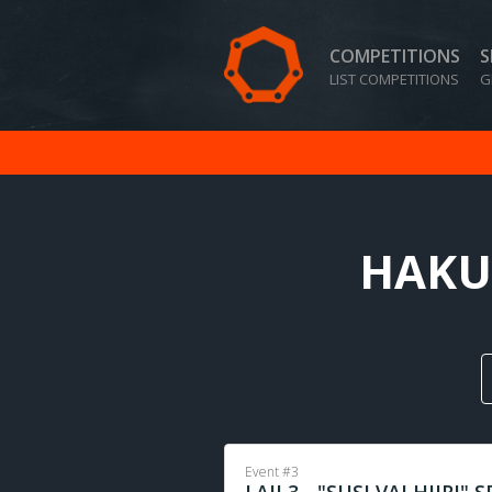
COMPETITIONS
S
LIST COMPETITIONS
G
HAKUN
Event #3