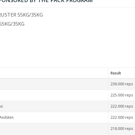
I" SPONSORED BY THE PACK PROGRAM
HRUSTER 55KG/35KG
55KG/35KG
Result
236.000 reps
225.000 reps
so
222.000 reps
 Andsten
222.000 reps
218.000 reps