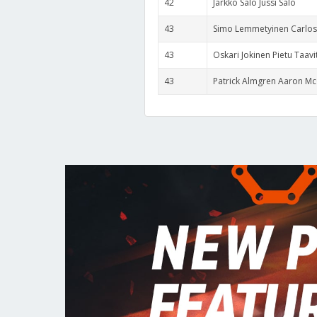
42
Jarkko Salo Jussi Salo
43
Simo Lemmetyinen Carlos
43
Oskari Jokinen Pietu Taavi
43
Patrick Almgren Aaron M