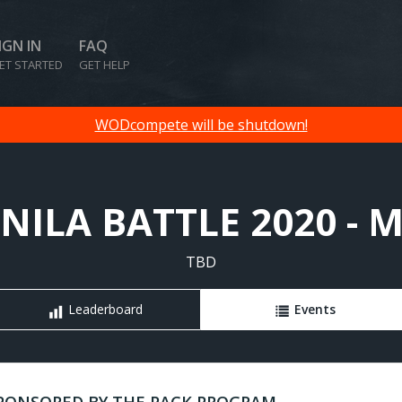
IGN IN
FAQ
ET STARTED
GET HELP
WODcompete will be shutdown!
ILA BATTLE 2020 - 
TBD
Leaderboard
Events