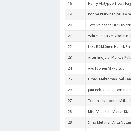
16
Henry Alatyppö Nooa Fa
19
Roope Pulkkinen Jyri Kivim
20
Totti Väisänen Niki Hyvär
21
Valtteri Seraste Nikolai Ba
22
Ilkka Räikkönen Henrik Ra
23
Artur Enojärvi Markus Pul
24
Aku Iivonen Mikko Suomi
25
Elmeri Mehtomaa Joel K
26
Jani-Pekka Jäntti Joonatan 
27
Tommi Huoponen Miikka 
28
Mika Vauhkala Matias Kivil
29
Simo Mutanen Antti Muta