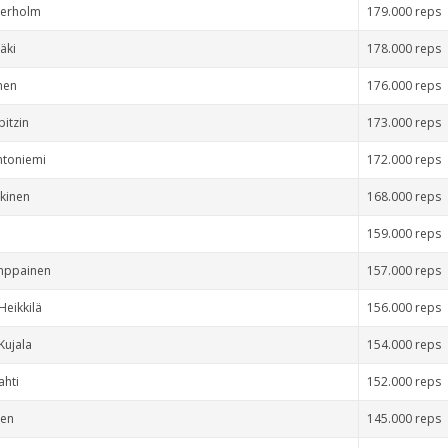
gerholm
179.000 reps
äki
178.000 reps
inen
176.000 reps
bitzin
173.000 reps
ntoniemi
172.000 reps
kkinen
168.000 reps
159.000 reps
emppainen
157.000 reps
Heikkilä
156.000 reps
Kujala
154.000 reps
ahti
152.000 reps
nen
145.000 reps