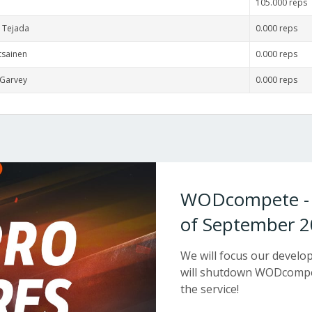
105.000 reps
 Tejada
0.000 reps
tsainen
0.000 reps
cGarvey
0.000 reps
WODcompete - W
of September 2
We will focus our devel
will shutdown WODcompet
the service!