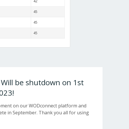
42
45
45
45
ill be shutdown on 1st
023!
opment on our WODconnect platform and
e in September. Thank you all for using