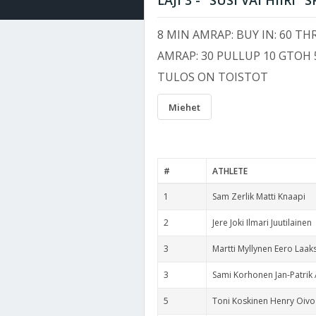
LAJI 3 - "SUSI VAI HIIR
8 MIN AMRAP: BUY IN: 60 T
AMRAP: 30 PULLUP 10 GTOH 
TULOS ON TOISTOT
Miehet
#
ATHLETE
1
Sam Zerlik Matti Knaapi
2
Jere Joki Ilmari Juutilainen
3
Martti Myllynen Eero Laak
3
Sami Korhonen Jan-Patrik
5
Toni Koskinen Henry Oivo