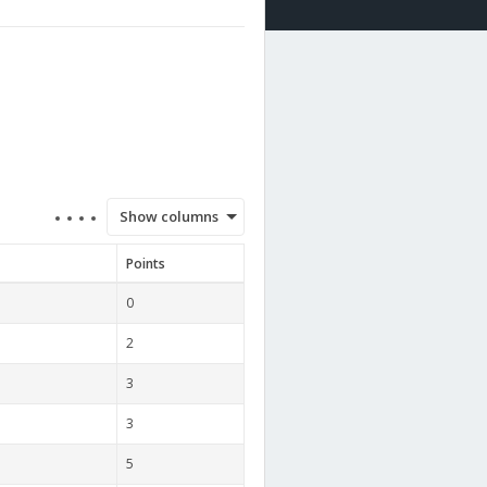
Show columns
Points
0
2
3
3
5