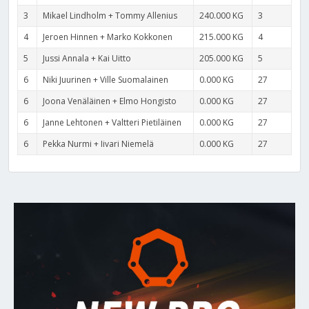
3
Mikael Lindholm + Tommy Allenius
240.000 KG
3
4
Jeroen Hinnen + Marko Kokkonen
215.000 KG
4
5
Jussi Annala + Kai Uitto
205.000 KG
5
6
Niki Juurinen + Ville Suomalainen
0.000 KG
27
6
Joona Venäläinen + Elmo Hongisto
0.000 KG
27
6
Janne Lehtonen + Valtteri Pietiläinen
0.000 KG
27
6
Pekka Nurmi + Iivari Niemelä
0.000 KG
27