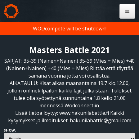
WODcompete will be shutdown!
Masters Battle 2021
SARJAT: 35-39 (Nainen+Nainen) 35-39 (Mies + Mies) +40
(Nainen+Nainen) +40 (Mies + Mies) Riittää että täyttää
samana vuonna jotta voi osallistua.
AIKATAULU: Kisat alkaa maanantaina 19.7 klo.12.00,
jolloin onlinekilpailun kaikki lajit julkaistaan. Tulokset
tulee olla syötettynä sunnuntaina 1.8 kello 21.00
mennessä Wodconnectiin.
Lisää tietoa löytyy: www.hakunilabattle.fi Kaikki
kysymykset ja ilmoitukset: hakunilabattle@gmail.com
SHOW: