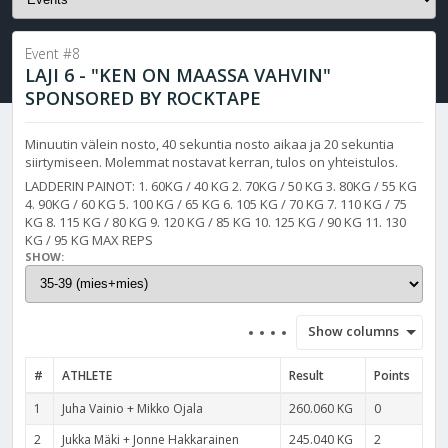
Event #8
LAJI 6 - "KEN ON MAASSA VAHVIN"
SPONSORED BY ROCKTAPE
Minuutin välein nosto, 40 sekuntia nosto aikaa ja 20 sekuntia
siirtymiseen. Molemmat nostavat kerran, tulos on yhteistulos.
LADDERIN PAINOT: 1. 60KG / 40 KG 2. 70KG / 50 KG 3. 80KG / 55 KG
4. 90KG / 60 KG 5. 100 KG / 65 KG 6. 105 KG / 70 KG 7. 110 KG / 75
KG 8. 115 KG / 80 KG 9. 120 KG / 85 KG 10. 125 KG / 90 KG 11. 130
KG / 95 KG MAX REPS
SHOW:
Show columns
#
ATHLETE
Result
Points
1
Juha Vainio + Mikko Ojala
260.060 KG
0
2
Jukka Mäki + Jonne Hakkarainen
245.040 KG
2