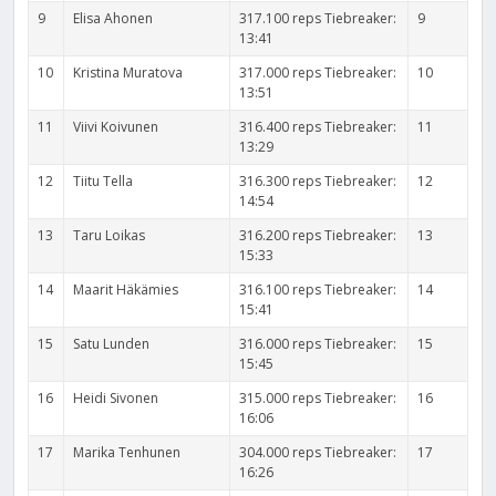
9
Elisa Ahonen
317.100 reps Tiebreaker:
9
13:41
10
Kristina Muratova
317.000 reps Tiebreaker:
10
13:51
11
Viivi Koivunen
316.400 reps Tiebreaker:
11
13:29
12
Tiitu Tella
316.300 reps Tiebreaker:
12
14:54
13
Taru Loikas
316.200 reps Tiebreaker:
13
15:33
14
Maarit Häkämies
316.100 reps Tiebreaker:
14
15:41
15
Satu Lunden
316.000 reps Tiebreaker:
15
15:45
16
Heidi Sivonen
315.000 reps Tiebreaker:
16
16:06
17
Marika Tenhunen
304.000 reps Tiebreaker:
17
16:26