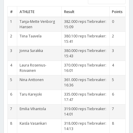
#
ATHLETE
Result
Points
1
Tanja-Mette Venborg
382.000 reps Tiebreaker:
0
Hansen
15:09
2
Tiina Taavela
380.100 reps Tiebreaker:
2
15:41
3
Jonna Surakka
380.000 reps Tiebreaker:
3
15:43
4
Laura Rosenius-
370.000 reps Tiebreaker:
4
Roivainen
16:01
5
Nina Anttonen
361.000 reps Tiebreaker:
5
16:36
6
Taru Karejoki
335.000 reps Tiebreaker:
6
17:47
7
Emilia Vihantola
319.000 reps Tiebreaker:
7
14:01
8
Kaisla Vasankari
318.000 reps Tiebreaker:
8
14:13