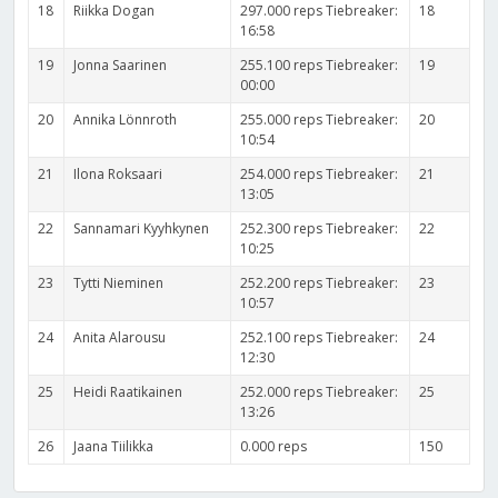
18
Riikka Dogan
297.000 reps Tiebreaker:
18
16:58
19
Jonna Saarinen
255.100 reps Tiebreaker:
19
00:00
20
Annika Lönnroth
255.000 reps Tiebreaker:
20
10:54
21
Ilona Roksaari
254.000 reps Tiebreaker:
21
13:05
22
Sannamari Kyyhkynen
252.300 reps Tiebreaker:
22
10:25
23
Tytti Nieminen
252.200 reps Tiebreaker:
23
10:57
24
Anita Alarousu
252.100 reps Tiebreaker:
24
12:30
25
Heidi Raatikainen
252.000 reps Tiebreaker:
25
13:26
26
Jaana Tiilikka
0.000 reps
150