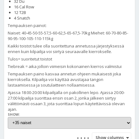
32 Du
16 Cal Row
12 T2B
4 Snatch
Tempauksen painot:
Naiset: 40-45-50-55-57,5-60-62,5-65-67,5-70kg Miehet: 60-70-80-85-
90-95-100-105-110-115kg
Kaikki toistot tulee olla suoritettuna annetussa järjestyksessä
ennen kuin kilpailija voi siirtyä seuraavalle kierrokselle.
Tulos= suoritetut toistot
Tiebreak = aika jolloin viimeisin kokonainen kierros valmistui
Tempauksen paino kasvaa annetun ohjeen mukaisesti joka
kierroksella. Kilpailija voi käyttää avustajaa tangon
lastaamisessa ja soutulaitteen nollaamisessa.
Ajassa 18:00-20:00 kilpailijalla on pakollinen lepo. Ajassa 20:00-
27:00 kilpailija suorittaa ensin osan 2, jonka jälkeen siirtyy
välittömästi osaan 3, jota suorittaa lopun käytettävissä olevan
ajan.
SHOW:
Show columns