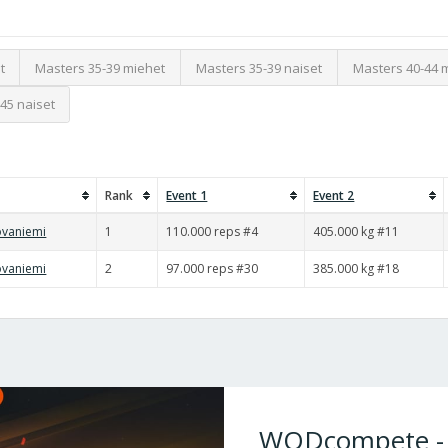
t
Masters 35-39 miehet
Masters 35-39 naiset
Masters 40-44 
45 naiset
Rank
Event 1
Event 2
ovaniemi
1
110.000 reps #4
405.000 kg #11
ovaniemi
2
97.000 reps #30
385.000 kg #18
WODcompete - W