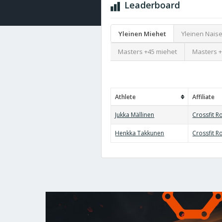
Leaderboard
Yleinen Miehet
Yleinen Naise
Masters +45 miehet
Masters +
Athlete
Affiliate
Jukka Mällinen
Crossfit R
Henkka Takkunen
Crossfit R