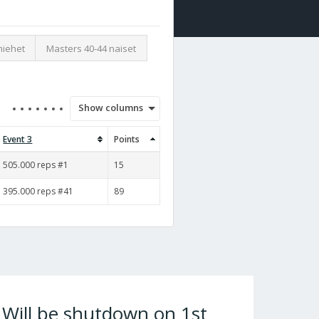
miehet
Masters 40-44 naiset
Show columns
Event 3
Points
505.000 reps #1
15
395.000 reps #41
89
ill be shutdown on 1st