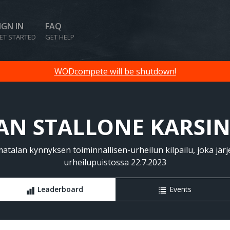
IGN IN
FAQ
ET STARTED
GET HELP
WODcompete will be shutdown!
AN STALLONE KARSIN
lan kynnyksen toiminnallisen-urheilun kilpailu, joka jär
urheilupuistossa 22.7.2023
Leaderboard
Events