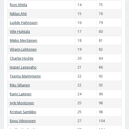
Roni Ahtila
14
75
Niklas Ahti
15
76
Ludde Hahnsson
16
79
Ville Huhtala
17
80
Mikko Meriläinen
18
81
Viljami Lehtonen
19
82
Charlie Hodge
20
84
Jesper Leppiaho
21
86
Teemu Mäntyniemi
22
92
Riku Siltanen
22
92
Rami Laitinen
24
96
Jyrki Montonen
25
98
Kristian Santikko
25
98
Eppu Vilpponen
27
104