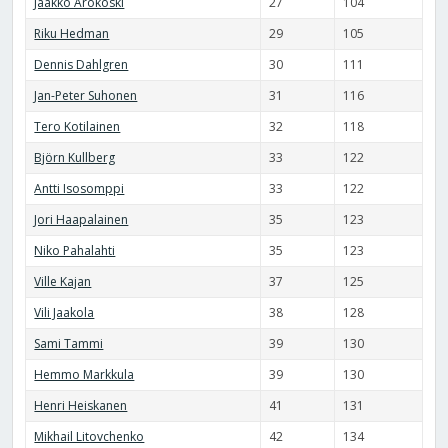
Jaakko Arokoski
27
104
Riku Hedman
29
105
Dennis Dahlgren
30
111
Jan-Peter Suhonen
31
116
Tero Kotilainen
32
118
Björn Kullberg
33
122
Antti Isosomppi
33
122
Jori Haapalainen
35
123
Niko Pahalahti
35
123
Ville Kajan
37
125
Vili Jaakola
38
128
Sami Tammi
39
130
Hemmo Markkula
39
130
Henri Heiskanen
41
131
Mikhail Litovchenko
42
134