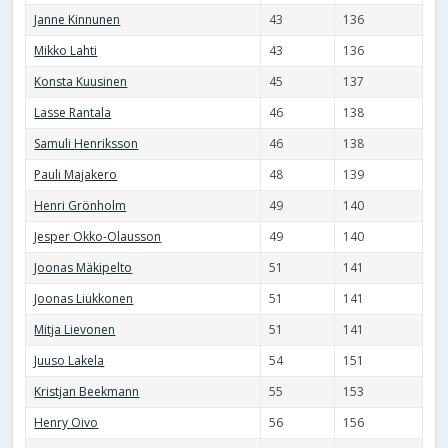
Janne Kinnunen
43
136
Mikko Lahti
43
136
Konsta Kuusinen
45
137
Lasse Rantala
46
138
Samuli Henriksson
46
138
Pauli Majakero
48
139
Henri Grönholm
49
140
Jesper Okko-Olausson
49
140
Joonas Mäkipelto
51
141
Joonas Liukkonen
51
141
Mitja Lievonen
51
141
Juuso Lakela
54
151
Kristjan Beekmann
55
153
Henry Oivo
56
156