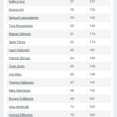
Kalle Lyyra
57
157
Joona Lyly
58
158
Samuel Lappalainen
59
162
Toni Nousiainen
60
163
Matias Salmela
61
170
Sami Tervo
62
174
Lauri Halonen
63
181
Patrick Ghraizi
64
189
Tomi Sirén
65
190
Joni Rihu
65
190
Teemu Pakkanen
67
191
Niko Nieminen
68
192
Roope Pulkkinen
69
201
visa niinikoski
70
203
Joonas Pitkonen
70
203