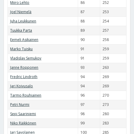
Miiro Lehto
86
252
Joel Niemelä
87
253
Juha Leukkunen
88
254
Tuukka Parta
89
257
Eemeli Asikainen
90
258
Marko Tuisku
91
259
Vladislav Semukov
91
259
Janne Ropponen
93
263
Fredric Lindroth
94
269
Jari Koivusalo
94
269
Tarmo Rouhiainen
96
270
Petri Nurmi
97
273
Sepi Saariniemi
98
280
Niko Räikkönen
99
283
Jari Savolainen
100
285