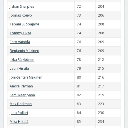
Jishan Sharples
72
204
Joonas Kouvo
73
206
Tapani Suopajärvi
74
208
Tommy Oksa
74
208
Eero Väinölä
76
209
Benjamin Mäkinen
76
209
Ilkka Räikkönen
78
212
Lauri Hirsilä
79
215
Joni-Santeri Mäkinen
80
216
Andrei Nyman
81
217
Sami Raappana
82
219
Max Barkman
83
223
Juho Pollari
84
230
Mika Hiitelä
85
234