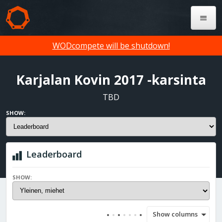
WODcompete will be shutdown!
Karjalan Kovin 2017 -karsinta
TBD
SHOW:
Leaderboard
SHOW:
Show columns