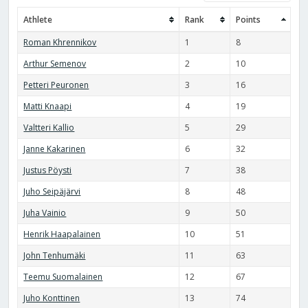
Athlete
Rank
Points
Roman Khrennikov
1
8
Arthur Semenov
2
10
Petteri Peuronen
3
16
Matti Knaapi
4
19
Valtteri Kallio
5
29
Janne Kakarinen
6
32
Justus Pöysti
7
38
Juho Seipäjärvi
8
48
Juha Vainio
9
50
Henrik Haapalainen
10
51
John Tenhumäki
11
63
Teemu Suomalainen
12
67
Juho Konttinen
13
74