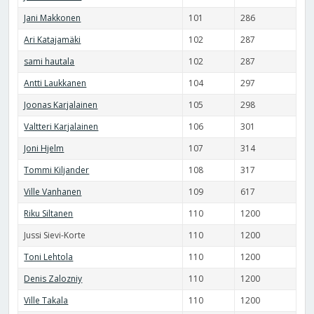
Jani Makkonen
101
286
Ari Katajamäki
102
287
sami hautala
102
287
Antti Laukkanen
104
297
Joonas Karjalainen
105
298
Valtteri Karjalainen
106
301
Joni Hjelm
107
314
Tommi Kiljander
108
317
Ville Vanhanen
109
617
Riku Siltanen
110
1200
Jussi Sievi-Korte
110
1200
Toni Lehtola
110
1200
Denis Zalozniy
110
1200
Ville Takala
110
1200