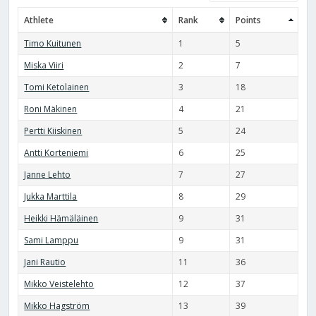
Athlete
Rank
Points
Timo Kuitunen
1
5
Miska Viiri
2
7
Tomi Ketolainen
3
18
Roni Mäkinen
4
21
Pertti Kiiskinen
5
24
Antti Korteniemi
6
25
Janne Lehto
7
27
Jukka Marttila
8
29
Heikki Hämäläinen
9
31
Sami Lamppu
9
31
Jani Rautio
11
36
Mikko Veistelehto
12
37
Mikko Hagström
13
39