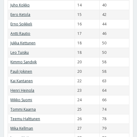
Juho Kokko
14
40
Eero Ketola
15
42
Erno Soikkeli
16
44
Antti Rautio
17
46
Jukka Kettunen
18
50
Leo Tuisku
18
50
Kimmo Sandvik
20
58
Pauli Jokinen
20
58
Kai Kantanen
22
63
Henri Heinola
23
64
Mikko Suomi
24
66
Tommi Kaarna
25
74
Teemu Halttunen
26
78
Mika Kellman
27
79