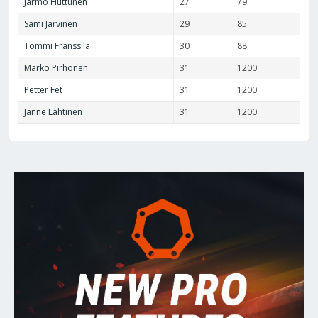
Jarmo Huttunen
27
79
Sami Järvinen
29
85
Tommi Franssila
30
88
Marko Pirhonen
31
1200
Petter Fet
31
1200
Janne Lahtinen
31
1200