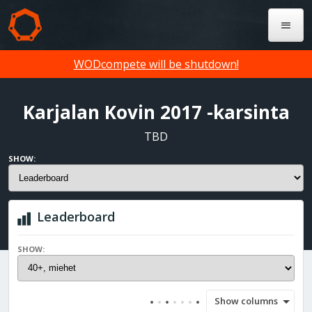
WODcompete will be shutdown!
Karjalan Kovin 2017 -karsinta
TBD
SHOW:
Leaderboard
SHOW:
Show columns