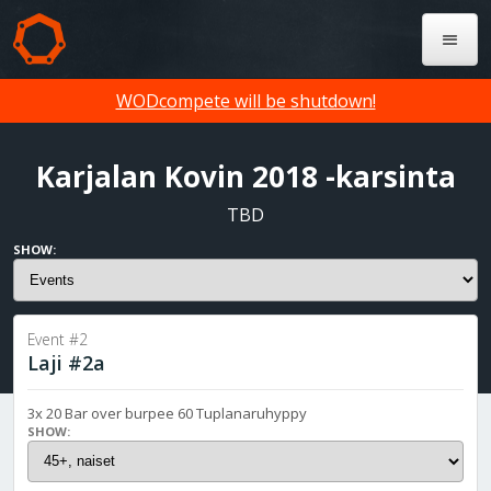
WODcompete will be shutdown!
Karjalan Kovin 2018 -karsinta
TBD
SHOW:
Event #2
Laji #2a
3x 20 Bar over burpee 60 Tuplanaruhyppy
SHOW: