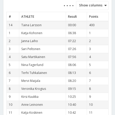
Show columns
#
ATHLETE
Result
Points
14
Taina Larsson
00:00
400
1
Katja Kohonen
06:38
1
2
Janna Laiho
07:22
2
3
Sari Peltonen
07:26
3
4
Satu Martikainen
07:56
4
5
Nina Fagerlund
08:06
5
6
Terhi Tuhkalainen
08:13
6
7
Mervi Maijala
08:20
7
8
Veronika Krogius
09:15
8
9
Kirsi Kuukka
10:25
9
10
Anne Leinonen
10:40
10
11
Katja Koskinen
10:42
11