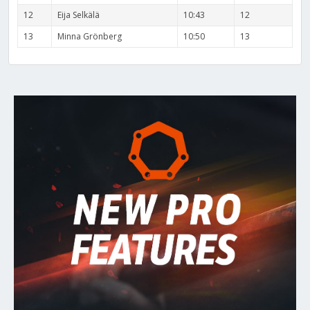
12
Eija Selkälä
10:43
12
13
Minna Grönberg
10:50
13