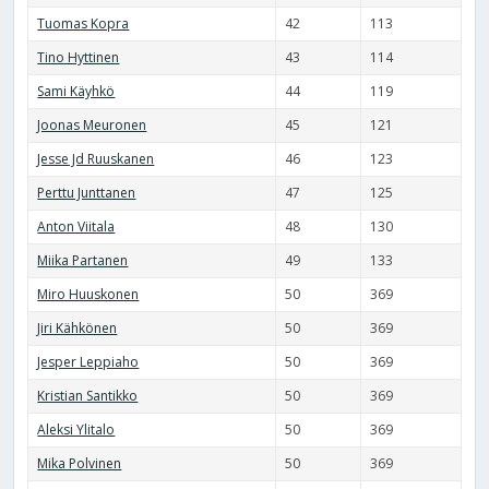
Tuomas Kopra
42
113
Tino Hyttinen
43
114
Sami Käyhkö
44
119
Joonas Meuronen
45
121
Jesse Jd Ruuskanen
46
123
Perttu Junttanen
47
125
Anton Viitala
48
130
Miika Partanen
49
133
Miro Huuskonen
50
369
Jiri Kähkönen
50
369
Jesper Leppiaho
50
369
Kristian Santikko
50
369
Aleksi Ylitalo
50
369
Mika Polvinen
50
369