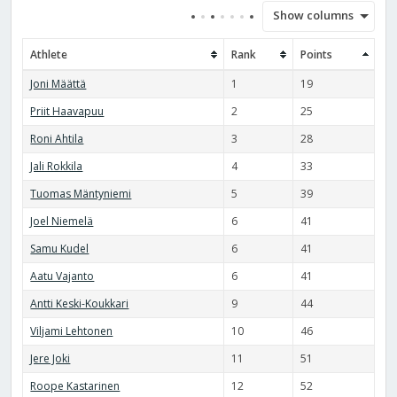
Show columns
Athlete
Rank
Points
Joni Määttä
1
19
Priit Haavapuu
2
25
Roni Ahtila
3
28
Jali Rokkila
4
33
Tuomas Mäntyniemi
5
39
Joel Niemelä
6
41
Samu Kudel
6
41
Aatu Vajanto
6
41
Antti Keski-Koukkari
9
44
Viljami Lehtonen
10
46
Jere Joki
11
51
Roope Kastarinen
12
52