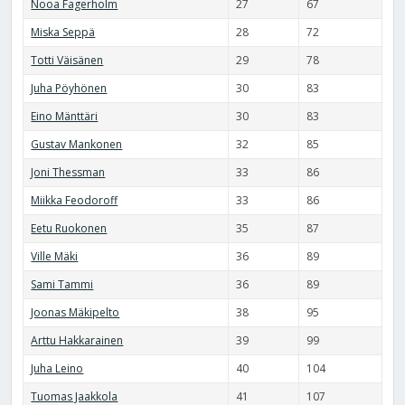
Nooa Fagerholm
27
67
Miska Seppä
28
72
Totti Väisänen
29
78
Juha Pöyhönen
30
83
Eino Mänttäri
30
83
Gustav Mankonen
32
85
Joni Thessman
33
86
Miikka Feodoroff
33
86
Eetu Ruokonen
35
87
Ville Mäki
36
89
Sami Tammi
36
89
Joonas Mäkipelto
38
95
Arttu Hakkarainen
39
99
Juha Leino
40
104
Tuomas Jaakkola
41
107