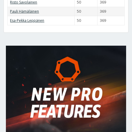
Risto Savolainen
50
369
Pauli Hämäläinen
50
369
Esa-Pekka Leppänen
50
369