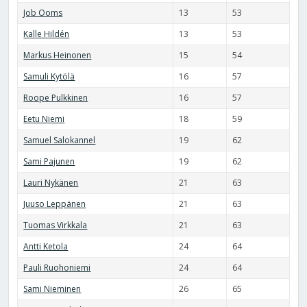
Job Ooms
13
53
Kalle Hildén
13
53
Markus Heinonen
15
54
Samuli Kytölä
16
57
Roope Pulkkinen
16
57
Eetu Niemi
18
59
Samuel Salokannel
19
62
Sami Pajunen
19
62
Lauri Nykänen
21
63
Juuso Leppänen
21
63
Tuomas Virkkala
21
63
Antti Ketola
24
64
Pauli Ruohoniemi
24
64
Sami Nieminen
26
65