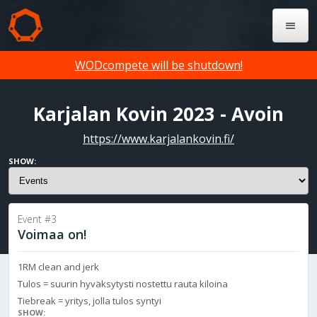
WODcompete will be shutdown!
Karjalan Kovin 2023 - Avoin
https://www.karjalankovin.fi/
SHOW:
Event #3
Voimaa on!
1RM clean and jerk
Tulos = suurin hyväksytysti nostettu rauta kiloina
Tiebreak = yritys, jolla tulos syntyi
SHOW: