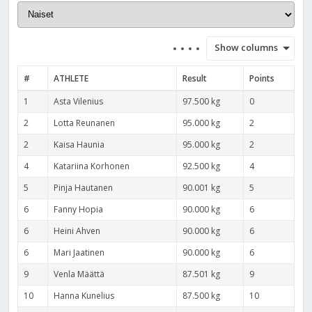
Show columns
#
ATHLETE
Result
Points
1
Asta Vilenius
97.500 kg
0
2
Lotta Reunanen
95.000 kg
2
2
Kaisa Haunia
95.000 kg
2
4
Katariina Korhonen
92.500 kg
4
5
Pinja Hautanen
90.001 kg
5
6
Fanny Hopia
90.000 kg
6
6
Heini Ahven
90.000 kg
6
6
Mari Jaatinen
90.000 kg
6
9
Venla Määttä
87.501 kg
9
10
Hanna Kunelius
87.500 kg
10