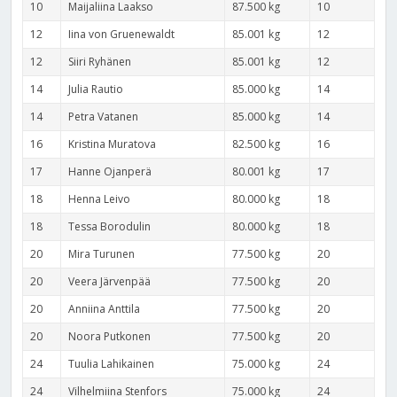
10
Maijaliina Laakso
87.500 kg
10
12
Iina von Gruenewaldt
85.001 kg
12
12
Siiri Ryhänen
85.001 kg
12
14
Julia Rautio
85.000 kg
14
14
Petra Vatanen
85.000 kg
14
16
Kristina Muratova
82.500 kg
16
17
Hanne Ojanperä
80.001 kg
17
18
Henna Leivo
80.000 kg
18
18
Tessa Borodulin
80.000 kg
18
20
Mira Turunen
77.500 kg
20
20
Veera Järvenpää
77.500 kg
20
20
Anniina Anttila
77.500 kg
20
20
Noora Putkonen
77.500 kg
20
24
Tuulia Lahikainen
75.000 kg
24
24
Vilhelmiina Stenfors
75.000 kg
24