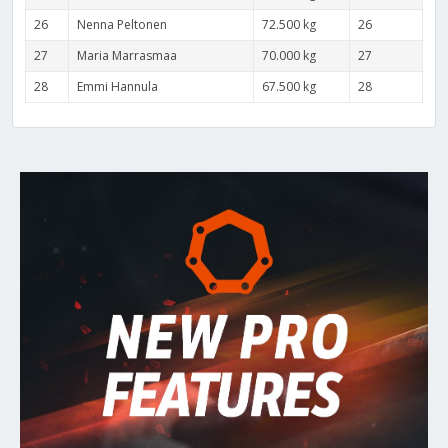
26
Nenna Peltonen
72.500 kg
26
27
Maria Marrasmaa
70.000 kg
27
28
Emmi Hannula
67.500 kg
28