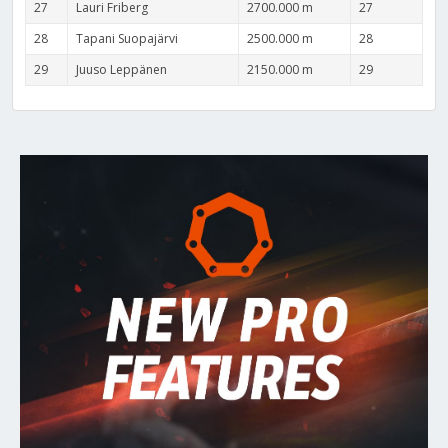
27
Lauri Friberg
2700.000 m
27
28
Tapani Suopajärvi
2500.000 m
28
29
Juuso Leppänen
2150.000 m
29