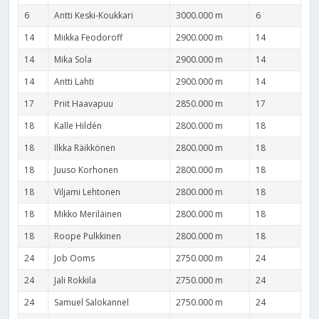
6
Antti Keski-Koukkari
3000.000 m
6
14
Miikka Feodoroff
2900.000 m
14
14
Mika Sola
2900.000 m
14
14
Antti Lahti
2900.000 m
14
17
Priit Haavapuu
2850.000 m
17
18
Kalle Hildén
2800.000 m
18
18
Ilkka Räikkönen
2800.000 m
18
18
Juuso Korhonen
2800.000 m
18
18
Viljami Lehtonen
2800.000 m
18
18
Mikko Meriläinen
2800.000 m
18
18
Roope Pulkkinen
2800.000 m
18
24
Job Ooms
2750.000 m
24
24
Jali Rokkila
2750.000 m
24
24
Samuel Salokannel
2750.000 m
24