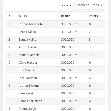
Show columns
#
ATHLETE
Result
Points
1
Joonas Mäkipelto
3300.000 m
0
2
Eero Laakso
3100.000 m
2
3
Samuli Kallio
3050.000 m
3
3
Anton Hassel
3050.000 m
3
3
Matias Salmela
3050.000 m
3
6
Okko Hakola
3000.000 m
6
6
Joni Määttä
3000.000 m
6
6
Joel Saarinen
3000.000 m
6
6
Joonas Pitkonen
3000.000 m
6
6
Sam Zerlik
3000.000 m
6
6
Eemeli Asikainen
3000.000 m
6
6
Teemu Keljo
3000.000 m
6