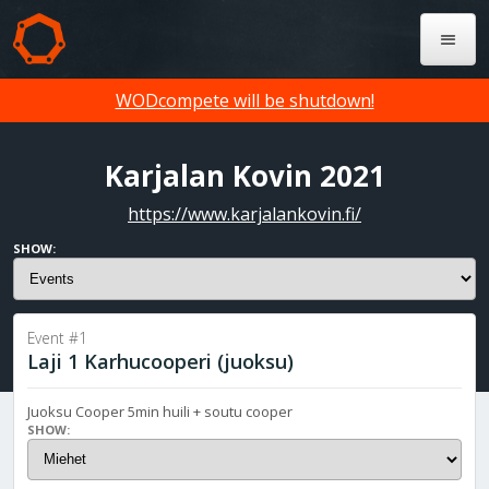
WODcompete will be shutdown!
Karjalan Kovin 2021
https://www.karjalankovin.fi/
SHOW:
Event #1
Laji 1 Karhucooperi (juoksu)
Juoksu Cooper 5min huili + soutu cooper
SHOW: