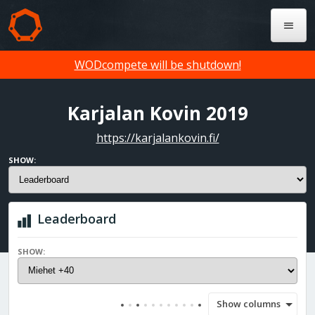
WODcompete will be shutdown!
Karjalan Kovin 2019
https://karjalankovin.fi/
SHOW:
Leaderboard
SHOW:
Show columns