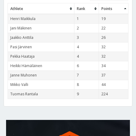
Athlete
Rank
Points
Henri Maikkula
1
19
Jani Mäkinen
2
22
Jaakko Anttila
3
26
Pasi Järvinen
4
32
Pekka Haataja
4
32
Heikki Hämäläinen
6
34
Janne Muhonen
7
37
Mikko Valli
8
44
Tuomas Rantala
9
224