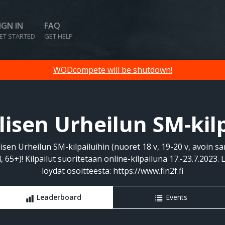
IGN IN
FAQ
ET STARTED
GET HELP
WODcompete will be shutdown!
lisen Urheilun SM-kilp
n Urheilun SM-kilpailuihin (nuoret 18 v, 19-20 v, avoin sar
 65+)! Kilpailut suoritetaan online-kilpailuna 17.-23.7.2023. L
löydät osoitteesta: https://www.fin2f.fi
Leaderboard
Events