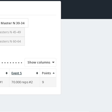
Master N 30-34
sters N 45-49
sters N 60-64
Show columns
Event 5
Points
 #1
70.000 reps #2
9