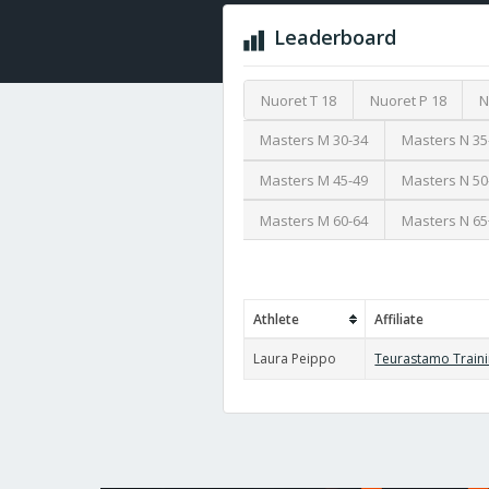
Leaderboard
Nuoret T 18
Nuoret P 18
N
Masters M 30-34
Masters N 35
Masters M 45-49
Masters N 50
Masters M 60-64
Masters N 65
Athlete
Affiliate
Laura Peippo
Teurastamo Train