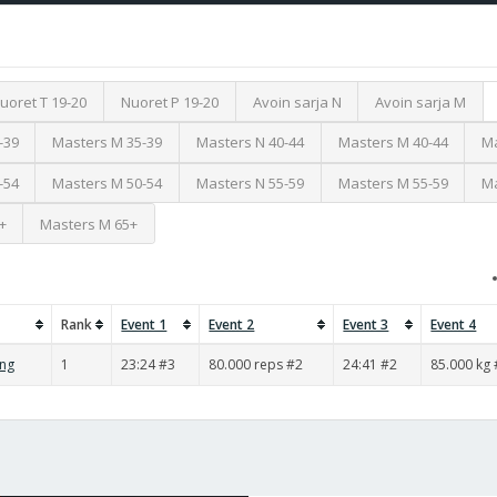
uoret T 19-20
Nuoret P 19-20
Avoin sarja N
Avoin sarja M
-39
Masters M 35-39
Masters N 40-44
Masters M 40-44
Ma
-54
Masters M 50-54
Masters N 55-59
Masters M 55-59
Ma
+
Masters M 65+
Rank
Event 1
Event 2
Event 3
Event 4
ing
1
23:24 #3
80.000 reps #2
24:41 #2
85.000 kg