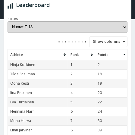
Leaderboard
SHOW:
Show columns
Athlete
Rank
Points
Ninja Koskinen
1
2
Tilde Snellman
2
18
Oona Kesti
3
19
Iina Pesonen
4
20
Eva Turtiainen
5
22
Henniina Närhi
6
24
Mona Herva
7
30
Liinu Järvinen
8
39