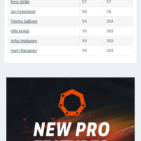
Erno Virkki
57
57
Jari Fagerlund
58
58
Teemu Sallinen
59
303
Ville Kivelä
59
303
Arho Huttunen
59
303
Harri Räisänen
59
303