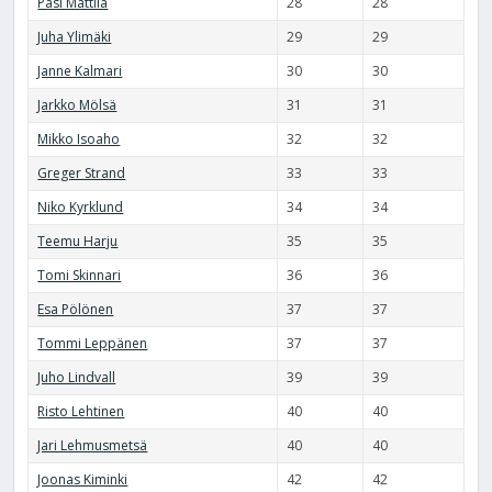
Pasi Mattila
28
28
Juha Ylimäki
29
29
Janne Kalmari
30
30
Jarkko Mölsä
31
31
Mikko Isoaho
32
32
Greger Strand
33
33
Niko Kyrklund
34
34
Teemu Harju
35
35
Tomi Skinnari
36
36
Esa Pölönen
37
37
Tommi Leppänen
37
37
Juho Lindvall
39
39
Risto Lehtinen
40
40
Jari Lehmusmetsä
40
40
Joonas Kiminki
42
42